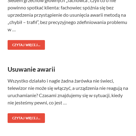
Siedem grzechów głównych „fachowca”, czyli co o nie
powinno spotkać klienta: fachowiec spóźnia się bez
uprzedzenia przystąpienie do usunięcia awarii metodą na
„chybił – trafił”, bez precyzyjnego zdefiniowania problemu
w …
CZYTAJ WIĘCEJ...
Usuwanie awarii
Wszystko działało i nagle żadna żarówka nie świeci,
telewizor nie może się włączyć, a urządzenia nie reagują na
uruchamianie? Czasami znajdujemy się w sytuacji, kiedy
nie jesteśmy pewni, co jest …
CZYTAJ WIĘCEJ...