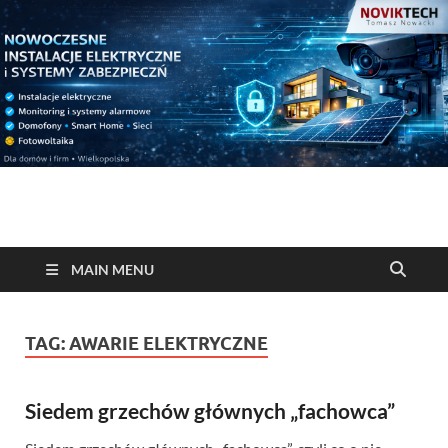
NOVIKTECH – Tomasz
Usługi elektryczne, monitoring, alarm, klimatyzacje…
Nowacki, elektryk,
MAIN MENU
kamery, alarm,
TAG:
AWARIE ELEKTRYCZNE
klimatyzacje
Siedem grzechów głównych „fachowca”