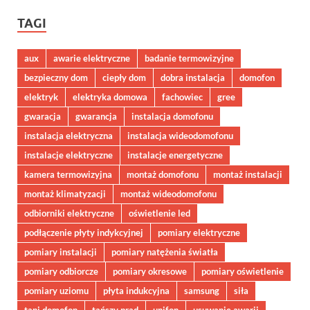
TAGI
aux
awarie elektryczne
badanie termowizyjne
bezpieczny dom
ciepły dom
dobra instalacja
domofon
elektryk
elektryka domowa
fachowiec
gree
gwaracja
gwarancja
instalacja domofonu
instalacja elektryczna
instalacja wideodomofonu
instalacje elektryczne
instalacje energetyczne
kamera termowizyjna
montaż domofonu
montaż instalacji
montaż klimatyzacji
montaż wideodomofonu
odbiorniki elektryczne
oświetlenie led
podłączenie płyty indykcyjnej
pomiary elektryczne
pomiary instalacji
pomiary natężenia światła
pomiary odbiorcze
pomiary okresowe
pomiary oświetlenie
pomiary uziomu
płyta indukcyjna
samsung
siła
tani domofon
tańszy prąd
unifon
usuwanie awarii